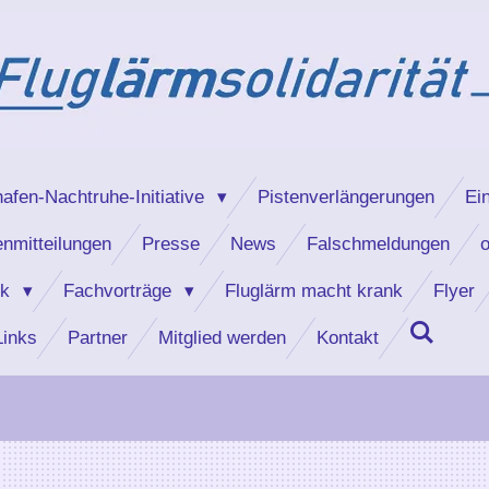
hafen-Nachtruhe-Initiative
Pistenverlängerungen
Ei
nmitteilungen
Presse
News
Falschmeldungen
o
ik
Fachvorträge
Fluglärm macht krank
Flyer
Links
Partner
Mitglied werden
Kontakt