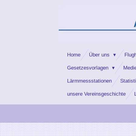
Zum
Hauptinhalt
springen
Home
Über uns
Flug
Gesetzesvorlagen
Medie
Lärmmessstationen
Statist
unsere Vereinsgeschichte