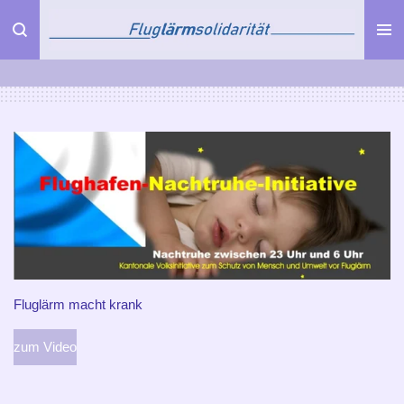
Zum
Hauptinhalt
springen
Fluglärm macht krank
zum Video