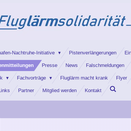
hafen-Nachtruhe-Initiative
Pistenverlängerungen
Ei
enmitteilungen
Presse
News
Falschmeldungen
ik
Fachvorträge
Fluglärm macht krank
Flyer
Links
Partner
Mitglied werden
Kontakt