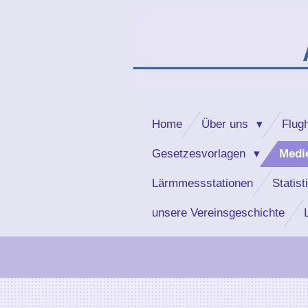
Zum
Hauptinhalt
springen
Home
Über uns
Flug
Gesetzesvorlagen
Medi
Lärmmessstationen
Statist
unsere Vereinsgeschichte