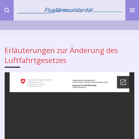
Zum
Hauptinhalt
springen
Erläuterungen zur Änderung des
Luftfahrtgesetzes