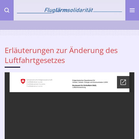
Zum
Hauptinhalt
springen
Erläuterungen zur Änderung des
Luftfahrtgesetzes